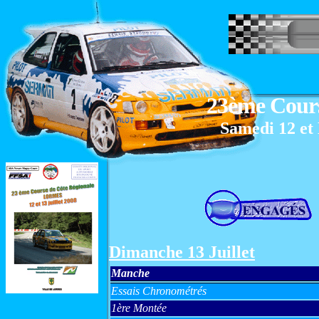
23ème Course d
Samedi 12 et Dimanc
Dimanche
13 Juillet
Manche
Essais Chronométrés
1ère Montée