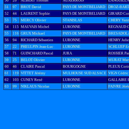
50
26
ALBERT Thomas
AUXERROIS
LANGUILLAT
51
97
BROT David
PAYS DE MONTBELIARD
DROZ-BART
52
44
LAURENT Sophie
PAYS DE MONTBELIARD
GIRARD Cora
53
75
MERCY Olivier
STANISLAS
CHERY Yan
54
115
MAUVAIS Michel
LURONNE
REGNAUD Gi
55
116
GRUX Mickael
PAYS DE MONTBELIARD
BRESADOLA 
56
94
RICHARD Sébastien
LURONNE
HENRY Julie
57
22
PHEULPIN Jean-Luc
LURONNE
SCHLUEP Er
58
71
GUINCHARD Pascal
JURA
ROSSIER Pau
59
25
BELOT Olivier
LURONNE
MURAT Mar
60
46
CLAIRE Pascal
BOURGOGNE
PLEUX Cori
61
119
VITTET Jérémy
MULHOUSE SUD ALSACE
VIGN Cédric
62
103
CUNEY René
LURONNE
GALLAIRE E
63
99
NIKLAUS Nicolas
LURONNE
FAIVRE Jér