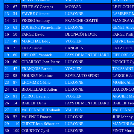
12
67
FEUTRAY Georges
MORVAN
LE FLOCH F
13
54
FAIVRE Clément
LURONNE
LAMBERT M
14
51
FROSIO Anthony
FRANCHE-COMTÉ
MANDRA Ya
15
63
DUCHENE Pierre-Emile
LURONNE
GENET Alic
16
50
FARGE David
DIJON-CÔTE D'OR
FARGE Phili
17
49
MARCHAL Eddy
VOSGIEN
FAIVRE Eme
18
7
ENTZ Pascal
LANGRES
ENTZ Laura
19
60
FIEROBE Yannick
PAYS DE MONTBELIARD
FIEROBE Cé
20
80
GIRARDOT Jean-Pierre
LURONNE
PICOCHE Cy
21
47
FRANÇOIS Patrick
VOSGIEN
TOUSSAINT 
22
98
MOUREY Maxime
ROYE AUTO SPORT
LAROCH Jen
23
87
LHOMME Cédric
LURONNE
MOSER Alin
24
62
BROUILLARD Julien
LURONNE
BAUDONCOU
25
91
POIROT Laurent
VOSGIEN
AIGUIER Ma
26
14
BAILLIF Denis
PAYS DE MONTBELIARD
BAILLIF Fréd
27
107
VALDENAIRE Thibault
VALLÉES
VALDENAIR
28
52
VALENCE Francis
LURONNE
JUIF Johnny
29
110
OUDOT Jean-Sébastien
LURONNE
MANCINI Sa
30
109
COURTOY Cyril
LURONNE
PINOT Murie