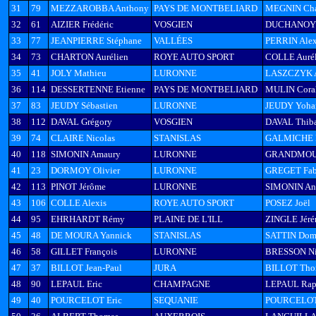
31
79
MEZZAROBBA Anthony
PAYS DE MONTBELIARD
MEGNIN Char
32
61
AIZIER Frédéric
VOSGIEN
DUCHANOY 
33
77
JEANPIERRE Stéphane
VALLÉES
PERRIN Alex
34
73
CHARTON Aurélien
ROYE AUTO SPORT
COLLE Aurél
35
41
JOLY Mathieu
LURONNE
LASZCZYK 
36
114
DESSERTENNE Etienne
PAYS DE MONTBELIARD
MULIN Coral
37
83
JEUDY Sébastien
LURONNE
JEUDY Yoha
38
112
DAVAL Grégory
VOSGIEN
DAVAL Thib
39
74
CLAIRE Nicolas
STANISLAS
GALMICHE N
40
118
SIMONIN Amaury
LURONNE
GRANDMOUG
41
23
DORMOY Olivier
LURONNE
GREGET Fab
42
113
PINOT Jérôme
LURONNE
SIMONIN An
43
106
COLLE Alexis
ROYE AUTO SPORT
POSEZ Joël
44
95
EHRHARDT Rémy
PLAINE DE L'ILL
ZINGLE Jér
45
48
DE MOURA Yannick
STANISLAS
SATTIN Dom
46
58
GILLET François
LURONNE
BRESSON Ni
47
37
BILLOT Jean-Paul
JURA
BILLOT Tho
48
90
LEPAUL Eric
CHAMPAGNE
LEPAUL Rap
49
40
POURCELOT Eric
SEQUANIE
POURCELOT