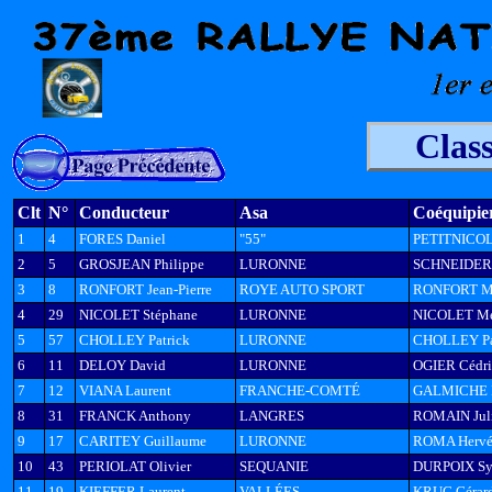
Clas
Clt
N°
Conducteur
Asa
Coéquipie
1
4
FORES Daniel
"55"
PETITNICOL
2
5
GROSJEAN Philippe
LURONNE
SCHNEIDER 
3
8
RONFORT Jean-Pierre
ROYE AUTO SPORT
RONFORT Mé
4
29
NICOLET Stéphane
LURONNE
NICOLET Mé
5
57
CHOLLEY Patrick
LURONNE
CHOLLEY Pa
6
11
DELOY David
LURONNE
OGIER Cédri
7
12
VIANA Laurent
FRANCHE-COMTÉ
GALMICHE I
8
31
FRANCK Anthony
LANGRES
ROMAIN Jul
9
17
CARITEY Guillaume
LURONNE
ROMA Herv
10
43
PERIOLAT Olivier
SEQUANIE
DURPOIX Sy
11
19
KIEFFER Laurent
VALLÉES
KRUG Gérar