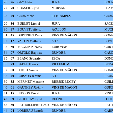
26
26
GAY Alain
JURA
BOUR
27
70
CONSEIL Cyril
MORVAN
FLAM
28
20
GRAS Marc
91 ETAMPES
GRAS
29
36
BURLET Lionel
JURA
SAGE
30
87
BOUVET Jefferson
AVALLON
MUCH
31
45
DUPERRET Pascal
VINS DE MÂCON
GONN
32
12
VAISON Mathias
"71"
BOYER
33
69
MAGNIN Nicolas
LURONNE
GUIG
34
97
ORTOLO Baptiste
DUNOISE
GAUDI
35
67
BLANC Sébastien
ESCA
DOND
36
93
BADEL Franck
VILLEMOMBLE
BERAR
37
80
PEINET Simon
VINS DE MÂCON
GOME
38
40
BUISSON Jérôme
"71"
LAUM
39
35
MERMET Maxime
BRESSE BUGEY
GUIL
40
61
GAUTHEY Jérémy
VINS DE MÂCON
GUIC
41
15
HUSSON Pascal
JURA
VINC
42
89
GEOFFRAY Cyril
RHÔNE
SOUL
43
59
LATHUILLIERE Denis
VINS DE MÂCON
LATHU
44
94
LOBREAU Benoît
DUNOISE
GARR