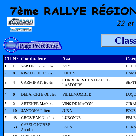
Clas
Clt
N°
Conducteur
Asa
Coéq
1
1
VAISON Christophe
"71"
DUFF
2
8
RISALETTO Rémy
FOREZ
DAME
CORBIERES CHÂTEAU DE
3
4
CARMINATI Boris
SEPT
LASTOURS
4
6
DELAPORTE Olivier
VILLEMOMBLE
LUÇON
5
2
ARTZNER Mathieu
VINS DE MÂCON
GIRAR
6
10
SANDONA Julien
JURA
FOUR
7
43
GROSJEAN Nicolas
LURONNE
EBLE 
CAPELO NOBRE
8
53
ESCA
BERA
Antoine