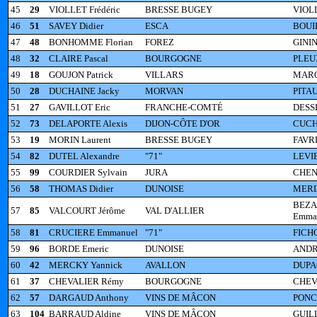
45
29
VIOLLET Frédéric
BRESSE BUGEY
VIOLL
46
51
SAVEY Didier
ESCA
BOUI
47
48
BONHOMME Florian
FOREZ
GININ
48
32
CLAIRE Pascal
BOURGOGNE
PLEUX
49
18
GOUJON Patrick
VILLARS
MARQ
50
28
DUCHAINE Jacky
MORVAN
PITAU
51
27
GAVILLOT Eric
FRANCHE-COMTÉ
DESS
52
73
DELAPORTE Alexis
DIJON-CÔTE D'OR
CUCH
53
19
MORIN Laurent
BRESSE BUGEY
FAVRE
54
82
DUTEL Alexandre
"71"
LEVI
55
99
COURDIER Sylvain
JURA
CHEN
56
58
THOMAS Didier
DUNOISE
MERLE
BEZAC
57
85
VALCOURT Jérôme
VAL D'ALLIER
Emma
58
81
CRUCIERE Emmanuel
"71"
FICHO
59
96
BORDE Emeric
DUNOISE
ANDR
60
42
MERCKY Yannick
AVALLON
DUPA
61
37
CHEVALIER Rémy
BOURGOGNE
CHEV
62
57
DARGAUD Anthony
VINS DE MÂCON
PONC
63
104
BARRAUD Aldine
VINS DE MÂCON
GUIL