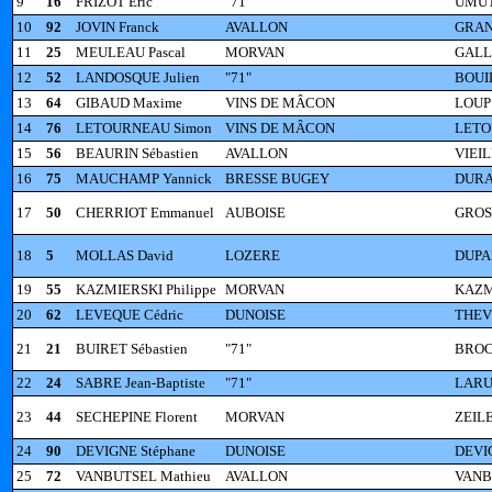
9
16
FRIZOT Eric
"71"
UMUT
10
92
JOVIN Franck
AVALLON
GRAN
11
25
MEULEAU Pascal
MORVAN
GALLE
12
52
LANDOSQUE Julien
"71"
BOUI
13
64
GIBAUD Maxime
VINS DE MÂCON
LOUP 
14
76
LETOURNEAU Simon
VINS DE MÂCON
LETO
15
56
BEAURIN Sébastien
AVALLON
VIEIL
16
75
MAUCHAMP Yannick
BRESSE BUGEY
DURA
17
50
CHERRIOT Emmanuel
AUBOISE
GROS 
18
5
MOLLAS David
LOZERE
DUPA
19
55
KAZMIERSKI Philippe
MORVAN
KAZMI
20
62
LEVEQUE Cédric
DUNOISE
THEVE
21
21
BUIRET Sébastien
"71"
BROC
22
24
SABRE Jean-Baptiste
"71"
LARU
23
44
SECHEPINE Florent
MORVAN
ZEILE
24
90
DEVIGNE Stéphane
DUNOISE
DEVI
25
72
VANBUTSEL Mathieu
AVALLON
VANB