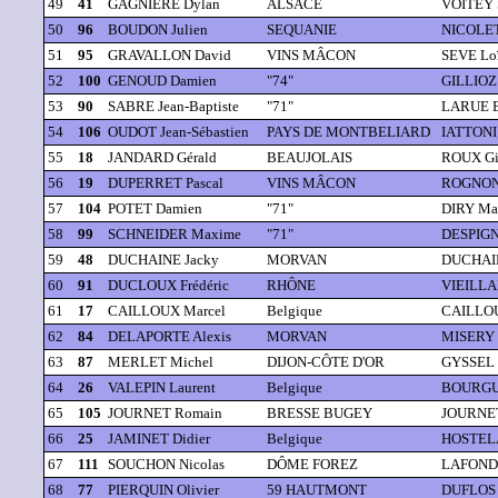
49
41
GAGNIERE Dylan
ALSACE
VOITEY S
50
96
BOUDON Julien
SEQUANIE
NICOLET
51
95
GRAVALLON David
VINS MÂCON
SEVE Lo
52
100
GENOUD Damien
"74"
GILLIOZ 
53
90
SABRE Jean-Baptiste
"71"
LARUE B
54
106
OUDOT Jean-Sébastien
PAYS DE MONTBELIARD
IATTONI 
55
18
JANDARD Gérald
BEAUJOLAIS
ROUX Gi
56
19
DUPERRET Pascal
VINS MÂCON
ROGNON 
57
104
POTET Damien
"71"
DIRY Ma
58
99
SCHNEIDER Maxime
"71"
DESPIGN
59
48
DUCHAINE Jacky
MORVAN
DUCHAIN
60
91
DUCLOUX Frédéric
RHÔNE
VIEILLA
61
17
CAILLOUX Marcel
Belgique
CAILLOU
62
84
DELAPORTE Alexis
MORVAN
MISERY 
63
87
MERLET Michel
DIJON-CÔTE D'OR
GYSSEL 
64
26
VALEPIN Laurent
Belgique
BOURGUI
65
105
JOURNET Romain
BRESSE BUGEY
JOURNET
66
25
JAMINET Didier
Belgique
HOSTELA
67
111
SOUCHON Nicolas
DÔME FOREZ
LAFOND 
68
77
PIERQUIN Olivier
59 HAUTMONT
DUFLOS 