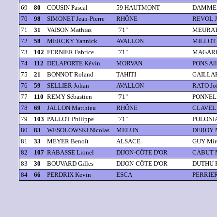
69
80
COUSIN Pascal
59 HAUTMONT
DAMMER
70
98
SIMONET Jean-Pierre
RHÔNE
REVOL J
71
31
VAISON Mathias
"71"
MEURAT 
72
58
MERCKY Yannick
AVALLON
MILLOT 
73
102
FERNIER Fabrice
"71"
MAGARIN
74
112
DELAPORTE Kévin
MORVAN
PONS All
75
21
BONNOT Roland
TAHITI
GAILLAR
76
59
SELLIER Johan
AVALLON
RATO Jof
77
110
REMY Sébastien
"71"
PONNELL
78
69
JALLON Matthieu
RHÔNE
CLAVEL
79
103
PALLOT Philippe
"71"
POLONIA
80
83
WESOLOWSKI Nicolas
MELUN
DEROY M
81
33
MEYER Benoît
ALSACE
GUY Mire
82
107
RABASSE Lionel
DIJON-CÔTE D'OR
CABUT M
83
30
BOUVARD Gilles
DIJON-CÔTE D'OR
DUTHU F
84
66
PERDRIX Kevin
ESCA
PERRIER 