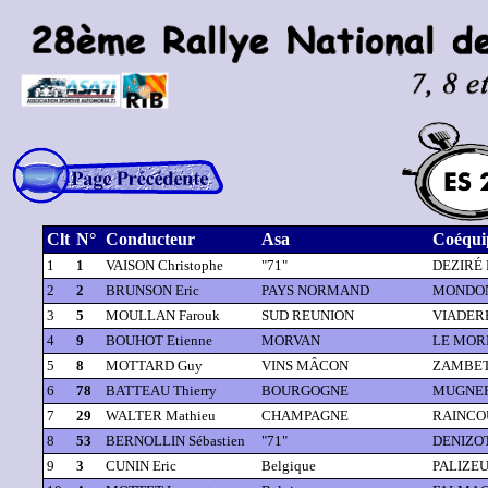
Clt
N°
Conducteur
Asa
Coéqui
1
1
VAISON Christophe
"71"
DEZIRÉ F
2
2
BRUNSON Eric
PAYS NORMAND
MONDON
3
5
MOULLAN Farouk
SUD REUNION
VIADERE
4
9
BOUHOT Etienne
MORVAN
LE MORI
5
8
MOTTARD Guy
VINS MÂCON
ZAMBETT
6
78
BATTEAU Thierry
BOURGOGNE
MUGNERE
7
29
WALTER Mathieu
CHAMPAGNE
RAINCOU
8
53
BERNOLLIN Sébastien
"71"
DENIZOT
9
3
CUNIN Eric
Belgique
PALIZEUL