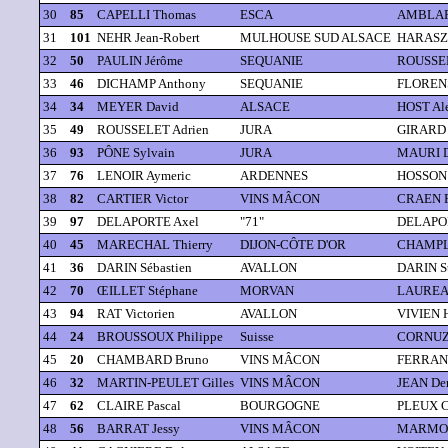
30
85
CAPELLI Thomas
ESCA
AMBLARD
31
101
NEHR Jean-Robert
MULHOUSE SUD ALSACE
HARASZT
32
50
PAULIN Jérôme
SEQUANIE
ROUSSEL
33
46
DICHAMP Anthony
SEQUANIE
FLORENS
34
34
MEYER David
ALSACE
HOST Al
35
49
ROUSSELET Adrien
JURA
GIRARD 
36
93
PÔNE Sylvain
JURA
MAURI D
37
76
LENOIR Aymeric
ARDENNES
HOSSON 
38
82
CARTIER Victor
VINS MÂCON
CRAEN F
39
97
DELAPORTE Axel
"71"
DELAPOR
40
45
MARECHAL Thierry
DIJON-CÔTE D'OR
CHAMPLI
41
36
DARIN Sébastien
AVALLON
DARIN S
42
70
ŒILLET Stéphane
MORVAN
LAUREAU
43
94
RAT Victorien
AVALLON
VIVIEN H
44
24
BROUSSOUX Philippe
Suisse
CORNUZ 
45
20
CHAMBARD Bruno
VINS MÂCON
FERRAND
46
32
MARTIN-PEULET Gilles
VINS MÂCON
JEAN De
47
62
CLAIRE Pascal
BOURGOGNE
PLEUX C
48
56
BARRAT Jessy
VINS MÂCON
MARMOR