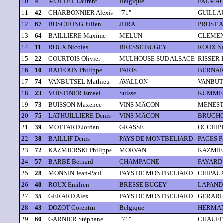
10
4
MOTTET Laurent
Belgique
FALMAG
11
42
CHARBONNIER Alexis
"71"
GUILLAU
12
67
BOSCHUNG Julien
JURA
PROST A
13
64
BAILLIERE Maxime
MELUN
CLEMENT
14
11
ROUX Nicolas
BRESSE BUGEY
ROUX Na
15
22
COURTOIS Olivier
MULHOUSE SUD ALSACE
RISSER 
16
10
BAFFOUN Philippe
PARIS
BERNAR
17
74
VANBUTSEL Mathieu
AVALLON
VANBUT
18
23
VUISTINER Ismael
Suisse
KUMMER 
19
73
BUISSON Maxence
VINS MÂCON
MENESTR
20
75
LATHUILLIERE Denis
VINS MÂCON
BRUCHO
21
39
MOTTARD Jordan
GRASSE
OCCHIPI
22
38
BAILLIF Denis
PAYS DE MONTBELIARD
PAGES Pa
23
72
KAZMIERSKI Philippe
MORVAN
KAZMIERS
24
57
BARBÉ Bernard
CHAMPAGNE
FAYARD 
25
28
MONNIN Jean-Paul
PAYS DE MONTBELIARD
CHIPAUX
26
40
ROUX Emilien
BRESSE BUGEY
LAPANDR
27
35
GERARD Alex
PAYS DE MONTBELIARD
GERARD 
28
43
DOZOT Corentin
Belgique
HERMAN
29
60
GARNIER Stéphane
"71"
CHAUFF