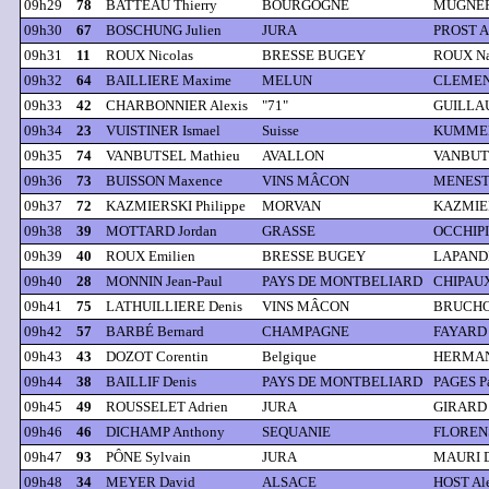
09h29
78
BATTEAU Thierry
BOURGOGNE
MUGNERE
09h30
67
BOSCHUNG Julien
JURA
PROST A
09h31
11
ROUX Nicolas
BRESSE BUGEY
ROUX Na
09h32
64
BAILLIERE Maxime
MELUN
CLEMENT
09h33
42
CHARBONNIER Alexis
"71"
GUILLAU
09h34
23
VUISTINER Ismael
Suisse
KUMMER 
09h35
74
VANBUTSEL Mathieu
AVALLON
VANBUT
09h36
73
BUISSON Maxence
VINS MÂCON
MENESTR
09h37
72
KAZMIERSKI Philippe
MORVAN
KAZMIER
09h38
39
MOTTARD Jordan
GRASSE
OCCHIPI
09h39
40
ROUX Emilien
BRESSE BUGEY
LAPANDR
09h40
28
MONNIN Jean-Paul
PAYS DE MONTBELIARD
CHIPAUX
09h41
75
LATHUILLIERE Denis
VINS MÂCON
BRUCHO
09h42
57
BARBÉ Bernard
CHAMPAGNE
FAYARD 
09h43
43
DOZOT Corentin
Belgique
HERMAN
09h44
38
BAILLIF Denis
PAYS DE MONTBELIARD
PAGES Pa
09h45
49
ROUSSELET Adrien
JURA
GIRARD 
09h46
46
DICHAMP Anthony
SEQUANIE
FLOREN
09h47
93
PÔNE Sylvain
JURA
MAURI D
09h48
34
MEYER David
ALSACE
HOST Al