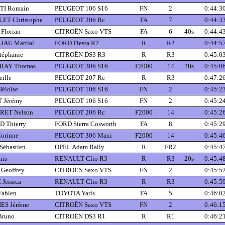
I Romain
PEUGEOT 106 S16
FN
2
0:44:3
ET Christophe
PEUGEOT 206 Rc
FA
7
0:44:3
Florian
CITROËN Saxo VTS
FA
6
40s
0:44:4
AU Martial
FORD Fiesta R2
R
R2
0:44:5
téphanie
CITROËN DS3 R3
R
R3
0:45:0
RAY Thomas
PEUGEOT 306 S16
F2000
14
20s
0:45:0
ille
PEUGEOT 207 Rc
R
R3
0:47:2
éloïse
PEUGEOT 106 S16
FN
2
0:45:2
 Jérémy
PEUGEOT 106 S16
FN
2
0:45:2
ET Nelson
PEUGEOT 206 Rc
F2000
14
0:45:2
 Thierry
FORD Sierra Cosworth
FA
8
0:45:2
orinne
PEUGEOT 306 Maxi
F2000
14
0:45:4
ébastien
OPEL Adam Rally
R
FR2
0:45:4
nis
RENAULT Clio R3
R
R3
20s
0:45:4
Geoffrey
CITROËN Saxo VTS
FN
2
0:45:5
Jessica
RENAULT Clio R3
R
R3
0:45:5
abien
TOYOTA Yaris
FA
5
0:46:0
ES Jérôme
CITROËN Saxo VTS
FN
2
0:46:1
runo
CITROËN DS3 R1
R
R1
0:46:2