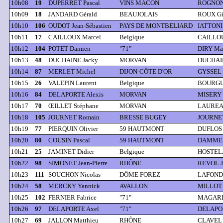
10h08
19
DUPERRET Pascal
VINS MÂCON
ROGNON 
10h09
18
JANDARD Gérald
BEAUJOLAIS
ROUX Gi
10h10
106
OUDOT Jean-Sébastien
PAYS DE MONTBELIARD
IATTONI 
10h11
17
CAILLOUX Marcel
Belgique
CAILLOU
10h12
104
POTET Damien
"71"
DIRY Ma
10h13
48
DUCHAINE Jacky
MORVAN
DUCHAIN
10h14
87
MERLET Michel
DIJON-CÔTE D'OR
GYSSEL 
10h15
26
VALEPIN Laurent
Belgique
BOURGUI
10h16
84
DELAPORTE Alexis
MORVAN
MISERY 
10h17
70
ŒILLET Stéphane
MORVAN
LAUREA
10h18
105
JOURNET Romain
BRESSE BUGEY
JOURNET
10h19
77
PIERQUIN Olivier
59 HAUTMONT
DUFLOS 
10h20
80
COUSIN Pascal
59 HAUTMONT
DAMMER
10h21
25
JAMINET Didier
Belgique
HOSTELA
10h22
98
SIMONET Jean-Pierre
RHÔNE
REVOL J
10h23
111
SOUCHON Nicolas
DÔME FOREZ
LAFOND 
10h24
58
MERCKY Yannick
AVALLON
MILLOT 
10h25
102
FERNIER Fabrice
"71"
MAGARIN
10h26
97
DELAPORTE Axel
"71"
DELAPOR
10h27
69
JALLON Matthieu
RHÔNE
CLAVEL