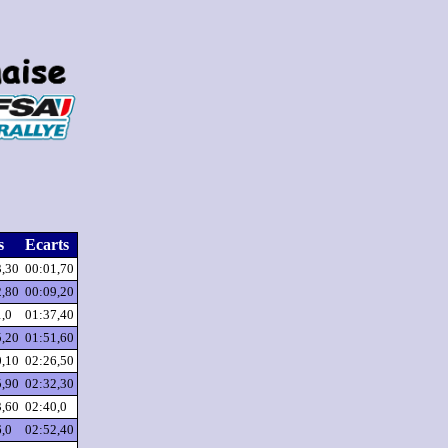
s
Ecarts
3,30
00:01,70
2,80
00:09,20
1,0
01:37,40
5,20
01:51,60
0,10
02:26,50
5,90
02:32,30
3,60
02:40,0
6,0
02:52,40