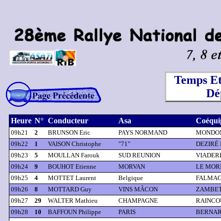
Temps Et
Dé
Heure
N°
Conducteur
Asa
Coéqui
09h21
2
BRUNSON Eric
PAYS NORMAND
MONDON
09h22
1
VAISON Christophe
"71"
DEZIRÉ F
09h23
5
MOULLAN Farouk
SUD REUNION
VIADERE
09h24
9
BOUHOT Etienne
MORVAN
LE MORI
09h25
4
MOTTET Laurent
Belgique
FALMAG
09h26
8
MOTTARD Guy
VINS MÂCON
ZAMBETT
09h27
29
WALTER Mathieu
CHAMPAGNE
RAINCOU
09h28
10
BAFFOUN Philippe
PARIS
BERNAR