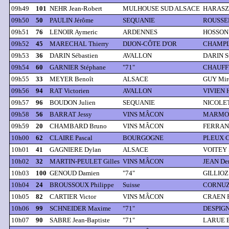
09h49
101
NEHR Jean-Robert
MULHOUSE SUD ALSACE
HARASZT
09h50
50
PAULIN Jérôme
SEQUANIE
ROUSSEL
09h51
76
LENOIR Aymeric
ARDENNES
HOSSON 
09h52
45
MARECHAL Thierry
DIJON-CÔTE D'OR
CHAMPLI
09h53
36
DARIN Sébastien
AVALLON
DARIN S
09h54
60
GARNIER Stéphane
"71"
CHAUFF
09h55
33
MEYER Benoît
ALSACE
GUY Mire
09h56
94
RAT Victorien
AVALLON
VIVIEN H
09h57
96
BOUDON Julien
SEQUANIE
NICOLET
09h58
56
BARRAT Jessy
VINS MÂCON
MARMOR
09h59
20
CHAMBARD Bruno
VINS MÂCON
FERRAND
10h00
62
CLAIRE Pascal
BOURGOGNE
PLEUX C
10h01
41
GAGNIERE Dylan
ALSACE
VOITEY S
10h02
32
MARTIN-PEULET Gilles
VINS MÂCON
JEAN De
10h03
100
GENOUD Damien
"74"
GILLIOZ 
10h04
24
BROUSSOUX Philippe
Suisse
CORNUZ 
10h05
82
CARTIER Victor
VINS MÂCON
CRAEN F
10h06
99
SCHNEIDER Maxime
"71"
DESPIGN
10h07
90
SABRE Jean-Baptiste
"71"
LARUE B