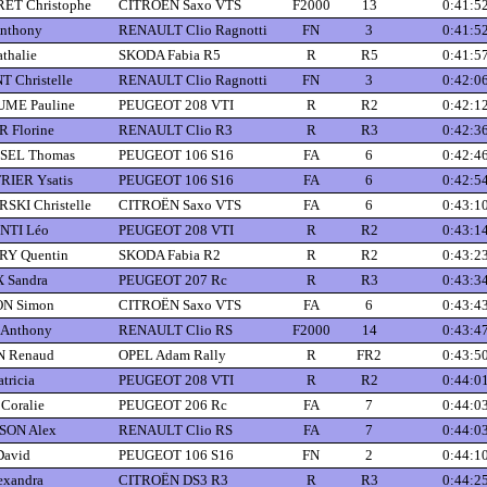
T Christophe
CITROËN Saxo VTS
F2000
13
0:41:5
nthony
RENAULT Clio Ragnotti
FN
3
0:41:5
thalie
SKODA Fabia R5
R
R5
0:41:5
 Christelle
RENAULT Clio Ragnotti
FN
3
0:42:0
ME Pauline
PEUGEOT 208 VTI
R
R2
0:42:1
Florine
RENAULT Clio R3
R
R3
0:42:3
SEL Thomas
PEUGEOT 106 S16
FA
6
0:42:4
IER Ysatis
PEUGEOT 106 S16
FA
6
0:42:5
SKI Christelle
CITROËN Saxo VTS
FA
6
0:43:1
NTI Léo
PEUGEOT 208 VTI
R
R2
0:43:1
Y Quentin
SKODA Fabia R2
R
R2
0:43:2
 Sandra
PEUGEOT 207 Rc
R
R3
0:43:3
N Simon
CITROËN Saxo VTS
FA
6
0:43:4
Anthony
RENAULT Clio RS
F2000
14
0:43:4
 Renaud
OPEL Adam Rally
R
FR2
0:43:5
tricia
PEUGEOT 208 VTI
R
R2
0:44:0
Coralie
PEUGEOT 206 Rc
FA
7
0:44:0
SON Alex
RENAULT Clio RS
FA
7
0:44:0
avid
PEUGEOT 106 S16
FN
2
0:44:1
exandra
CITROËN DS3 R3
R
R3
0:44:2