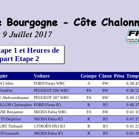
ape 1 et Heures de
part Etape 2
pier
Voiture
Groupe
Classe
Péna
Temp
 Cédric
FORD Fiesta WRC
A
8W
0:38:4
rédéric
PEUGEOT 206 WRC
FA
8W
0:38:5
 Abdourrahmane
PEUGEOT 307 WRC
FA
8W
0:40:2
LLON Christopher
FORD Fiesta R5
R
R5
0:40:3
NE Benjamin
SKODA Fabia WRC
FA
8W
0:41:1
I Delphine
SKODA Fabia R5
R
R5
0:41:1
RT Thibault
CITROËN DS3 R3
R
R3
0:41:2
D Gwenaël
SKODA Fabia R5
R
R5
0:41:3