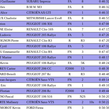
Guillaume
SUBARU Impreza
FA
8
0:46:3
lles
B.M.W. M3
FA
8
0:46:3
Alice
CITROËN AX GTI
FN
1
0:46:3
X Charlotte
MITSUBISHI Lancer Evo8
FA
8
0:46:5
rion
PEUGEOT 106 XSI
FN
1
0:47:0
E Eloïse
RENAULT Clio 16S
FA
7
0:47:1
Ludovic
PEUGEOT 205 Rallye
FA
5
0:47:2
GNON Pierre
RENAULT Clio R3
R
R3
0:47:2
Cyril
PEUGEOT 106 Rallye
FA
5
0:47:3
U Emmanuelle
RENAULT Clio RS
FN
3
0:47:4
 Marine
PEUGEOT 205 Rallye
FN
1
0:48:1
Kevin
PEUGEOT 106 Rallye
FA
5K
0:48:2
EY Carine
PEUGEOT 206 CC
F2000
13
0:48:3
RD Benoît
PEUGEOT 207 Rc
R
R3
0:48:4
ean-Jacques
CITROËN Saxo VTS
FN
2
0:49:1
Eric
PEUGEOT 106 Rallye
FN
1
0:49:1
Florian
PEUGEOT 206 Rc
F2000
14
0:49:4
O Pascal
PEUGEOT 106 S16
FN
N2S
0:50:2
TE Mallaury
CITROËN Saxo VTS
FN
2
10s
0:50:2
 MOROT Kevin
FORD Fiesta
FN
3
0:50:5