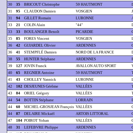
30
35
BRICOUT Christophe
59 HAUTMONT
31
95
CLAUDON Damien
VOSGIEN
31
94
GILLET Romain
LURONNE
33
21
COLIN Alain
"44"
33
33
BOULANGER Benoît
PICARDIE
35
85
FORES Vincent
VOSGIEN
36
42
GUIARDEL Olivier
ARDENNES
36
41
STEMPFLÉ Damien
NORD DE LA FRANCE
38
55
HUNTER Stéphane
ARDENNES
39
127
JOVIN Franck
AVALLON AUTO SPORT
40
65
REGNIER Antoine
59 HAUTMONT
41
43
CHOLLEY Yannick
LURONNE
42
102
DESJEUNES Gérôme
VALLÉES
43
84
ORIEL Grégory
VALLÉES
44
54
BOTTIN Stéphane
LORRAIN
44
60
MICHEL-GROSJEAN François
VALLÉES
44
87
DELAIRE Mickaël
ARTOIS LITTORAL
47
104
POIROT Yohan
VALLÉES
48
31
LEFEBVRE Philippe
ARDENNES