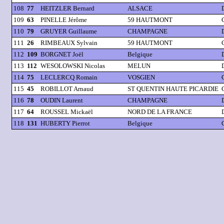
108
77
HEITZLER Bernard
ALSACE
109
63
PINELLE Jérôme
59 HAUTMONT
110
79
GRUYER Guillaume
CHAMPAGNE
111
26
RIMBEAUX Sylvain
59 HAUTMONT
112
109
BORGNET Joël
Belgique
113
112
WESOLOWSKI Nicolas
MELUN
114
75
LECLERCQ Romain
VOSGIEN
115
45
ROBILLOT Arnaud
ST QUENTIN HAUTE PICARDIE
116
78
OUDIN Laurent
CHAMPAGNE
117
64
ROUSSEL Mickaël
NORD DE LA FRANCE
118
131
HUBERTY Pierrot
Belgique