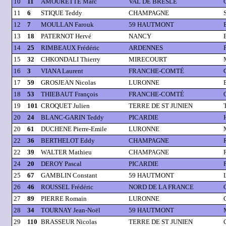
10
11
AMOURETTE Marc
VAL DE BRESLE
11
6
STIQUE Teddy
CHAMPAGNE
12
7
MOULLAN Farouk
59 HAUTMONT
13
18
PATERNOT Hervé
NANCY
14
25
RIMBEAUX Frédéric
ARDENNES
15
32
CHKONDALI Thierry
MIRECOURT
16
3
VIANA Laurent
FRANCHE-COMTÉ
17
59
GROSJEAN Nicolas
LURONNE
18
53
THIEBAUT François
FRANCHE-COMTÉ
19
101
CROQUET Julien
TERRE DE ST JUNIEN
20
24
BLANC-GARIN Teddy
PICARDIE
20
61
DUCHENE Pierre-Emile
LURONNE
22
36
BERTHELOT Eddy
CHAMPAGNE
22
39
WALTER Mathieu
CHAMPAGNE
24
20
DEROY Pascal
PICARDIE
25
67
GAMBLIN Constant
59 HAUTMONT
26
46
ROUSSEL Frédéric
NORD DE LA FRANCE
27
89
PIERRE Romain
LURONNE
28
34
TOURNAY Jean-Noël
59 HAUTMONT
29
110
BRASSEUR Nicolas
TERRE DE ST JUNIEN