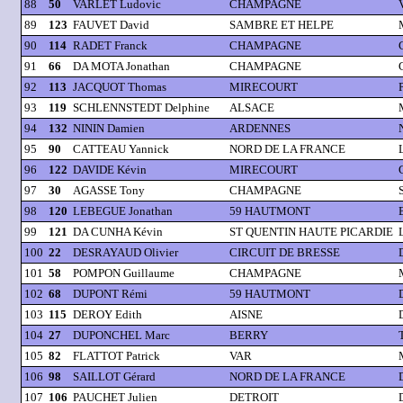
88
50
VARLET Ludovic
CHAMPAGNE
89
123
FAUVET David
SAMBRE ET HELPE
90
114
RADET Franck
CHAMPAGNE
91
66
DA MOTA Jonathan
CHAMPAGNE
92
113
JACQUOT Thomas
MIRECOURT
93
119
SCHLENNSTEDT Delphine
ALSACE
94
132
NININ Damien
ARDENNES
95
90
CATTEAU Yannick
NORD DE LA FRANCE
96
122
DAVIDE Kévin
MIRECOURT
97
30
AGASSE Tony
CHAMPAGNE
98
120
LEBEGUE Jonathan
59 HAUTMONT
99
121
DA CUNHA Kévin
ST QUENTIN HAUTE PICARDIE
100
22
DESRAYAUD Olivier
CIRCUIT DE BRESSE
101
58
POMPON Guillaume
CHAMPAGNE
102
68
DUPONT Rémi
59 HAUTMONT
103
115
DEROY Edith
AISNE
104
27
DUPONCHEL Marc
BERRY
105
82
FLATTOT Patrick
VAR
106
98
SAILLOT Gérard
NORD DE LA FRANCE
107
106
PAUCHET Julien
DETROIT