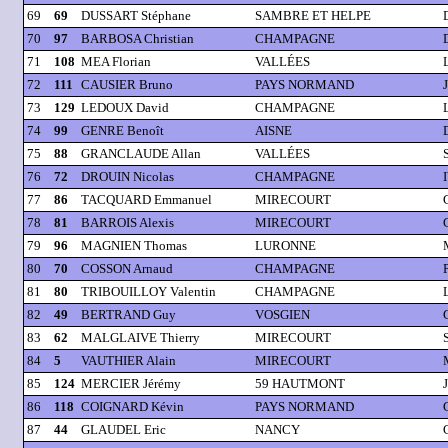
69
69
DUSSART Stéphane
SAMBRE ET HELPE
70
97
BARBOSA Christian
CHAMPAGNE
71
108
MEA Florian
VALLÉES
72
111
CAUSIER Bruno
PAYS NORMAND
73
129
LEDOUX David
CHAMPAGNE
74
99
GENRE Benoît
AISNE
75
88
GRANCLAUDE Allan
VALLÉES
76
72
DROUIN Nicolas
CHAMPAGNE
77
86
TACQUARD Emmanuel
MIRECOURT
78
81
BARROIS Alexis
MIRECOURT
79
96
MAGNIEN Thomas
LURONNE
80
70
COSSON Arnaud
CHAMPAGNE
81
80
TRIBOUILLOY Valentin
CHAMPAGNE
82
49
BERTRAND Guy
VOSGIEN
83
62
MALGLAIVE Thierry
MIRECOURT
84
5
VAUTHIER Alain
MIRECOURT
85
124
MERCIER Jérémy
59 HAUTMONT
86
118
COIGNARD Kévin
PAYS NORMAND
87
44
GLAUDEL Eric
NANCY