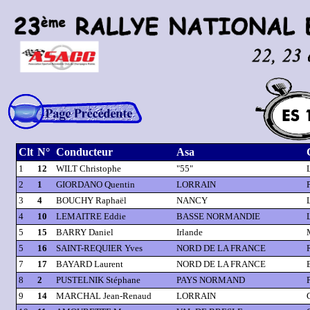
Clt
N°
Conducteur
Asa
1
12
WILT Christophe
"55"
2
1
GIORDANO Quentin
LORRAIN
3
4
BOUCHY Raphaël
NANCY
4
10
LEMAITRE Eddie
BASSE NORMANDIE
5
15
BARRY Daniel
Irlande
5
16
SAINT-REQUIER Yves
NORD DE LA FRANCE
7
17
BAYARD Laurent
NORD DE LA FRANCE
8
2
PUSTELNIK Stéphane
PAYS NORMAND
9
14
MARCHAL Jean-Renaud
LORRAIN