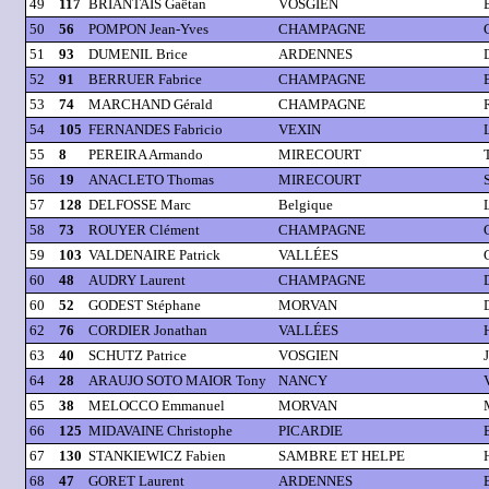
49
117
BRIANTAIS Gaëtan
VOSGIEN
50
56
POMPON Jean-Yves
CHAMPAGNE
51
93
DUMENIL Brice
ARDENNES
52
91
BERRUER Fabrice
CHAMPAGNE
53
74
MARCHAND Gérald
CHAMPAGNE
54
105
FERNANDES Fabricio
VEXIN
55
8
PEREIRA Armando
MIRECOURT
56
19
ANACLETO Thomas
MIRECOURT
57
128
DELFOSSE Marc
Belgique
58
73
ROUYER Clément
CHAMPAGNE
59
103
VALDENAIRE Patrick
VALLÉES
60
48
AUDRY Laurent
CHAMPAGNE
60
52
GODEST Stéphane
MORVAN
62
76
CORDIER Jonathan
VALLÉES
63
40
SCHUTZ Patrice
VOSGIEN
64
28
ARAUJO SOTO MAIOR Tony
NANCY
65
38
MELOCCO Emmanuel
MORVAN
66
125
MIDAVAINE Christophe
PICARDIE
67
130
STANKIEWICZ Fabien
SAMBRE ET HELPE
68
47
GORET Laurent
ARDENNES