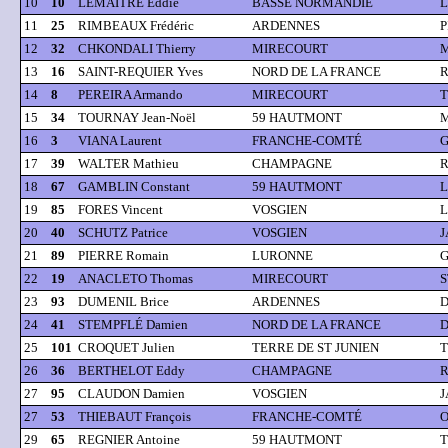
10
10
LEMAITRE Eddie
BASSE NORMANDIE
L
11
25
RIMBEAUX Frédéric
ARDENNES
P
12
32
CHKONDALI Thierry
MIRECOURT
M
13
16
SAINT-REQUIER Yves
NORD DE LA FRANCE
R
14
8
PEREIRA Armando
MIRECOURT
T
15
34
TOURNAY Jean-Noël
59 HAUTMONT
M
16
3
VIANA Laurent
FRANCHE-COMTÉ
G
17
39
WALTER Mathieu
CHAMPAGNE
R
18
67
GAMBLIN Constant
59 HAUTMONT
L
19
85
FORES Vincent
VOSGIEN
L
20
40
SCHUTZ Patrice
VOSGIEN
J
21
89
PIERRE Romain
LURONNE
G
22
19
ANACLETO Thomas
MIRECOURT
S
23
93
DUMENIL Brice
ARDENNES
D
24
41
STEMPFLÉ Damien
NORD DE LA FRANCE
D
25
101
CROQUET Julien
TERRE DE ST JUNIEN
T
26
36
BERTHELOT Eddy
CHAMPAGNE
R
27
95
CLAUDON Damien
VOSGIEN
J
27
53
THIEBAUT François
FRANCHE-COMTÉ
O
29
65
REGNIER Antoine
59 HAUTMONT
T