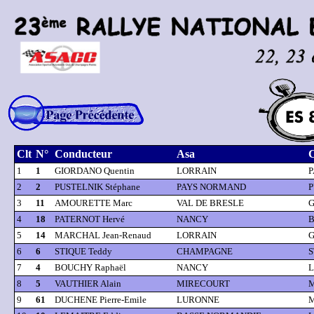
Clt
N°
Conducteur
Asa
C
1
1
GIORDANO Quentin
LORRAIN
P
2
2
PUSTELNIK Stéphane
PAYS NORMAND
P
3
11
AMOURETTE Marc
VAL DE BRESLE
G
4
18
PATERNOT Hervé
NANCY
B
5
14
MARCHAL Jean-Renaud
LORRAIN
G
6
6
STIQUE Teddy
CHAMPAGNE
S
7
4
BOUCHY Raphaël
NANCY
L
8
5
VAUTHIER Alain
MIRECOURT
M
9
61
DUCHENE Pierre-Emile
LURONNE
M