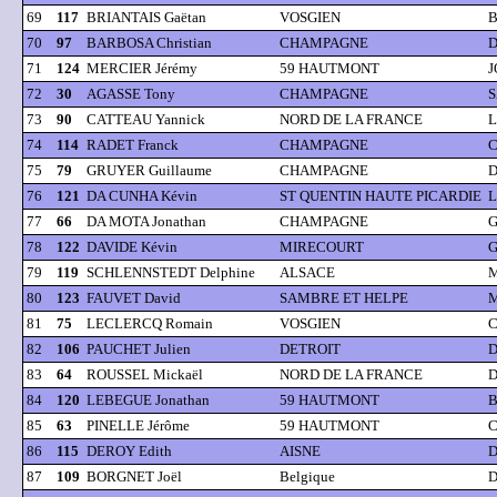
69
117
BRIANTAIS Gaëtan
VOSGIEN
B
70
97
BARBOSA Christian
CHAMPAGNE
D
71
124
MERCIER Jérémy
59 HAUTMONT
J
72
30
AGASSE Tony
CHAMPAGNE
S
73
90
CATTEAU Yannick
NORD DE LA FRANCE
L
74
114
RADET Franck
CHAMPAGNE
C
75
79
GRUYER Guillaume
CHAMPAGNE
D
76
121
DA CUNHA Kévin
ST QUENTIN HAUTE PICARDIE
L
77
66
DA MOTA Jonathan
CHAMPAGNE
G
78
122
DAVIDE Kévin
MIRECOURT
G
79
119
SCHLENNSTEDT Delphine
ALSACE
M
80
123
FAUVET David
SAMBRE ET HELPE
M
81
75
LECLERCQ Romain
VOSGIEN
C
82
106
PAUCHET Julien
DETROIT
D
83
64
ROUSSEL Mickaël
NORD DE LA FRANCE
D
84
120
LEBEGUE Jonathan
59 HAUTMONT
B
85
63
PINELLE Jérôme
59 HAUTMONT
C
86
115
DEROY Edith
AISNE
D
87
109
BORGNET Joël
Belgique
D