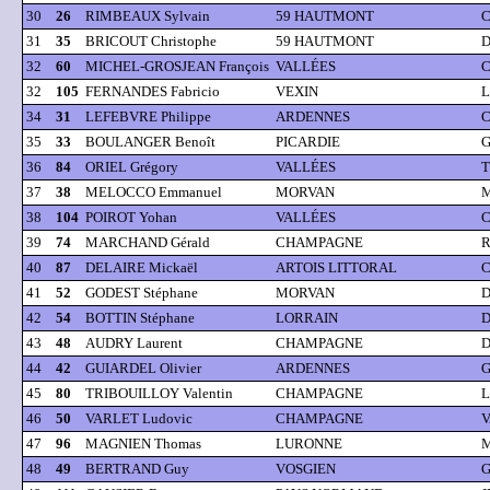
30
26
RIMBEAUX Sylvain
59 HAUTMONT
C
31
35
BRICOUT Christophe
59 HAUTMONT
D
32
60
MICHEL-GROSJEAN François
VALLÉES
C
32
105
FERNANDES Fabricio
VEXIN
L
34
31
LEFEBVRE Philippe
ARDENNES
C
35
33
BOULANGER Benoît
PICARDIE
G
36
84
ORIEL Grégory
VALLÉES
T
37
38
MELOCCO Emmanuel
MORVAN
M
38
104
POIROT Yohan
VALLÉES
C
39
74
MARCHAND Gérald
CHAMPAGNE
R
40
87
DELAIRE Mickaël
ARTOIS LITTORAL
C
41
52
GODEST Stéphane
MORVAN
D
42
54
BOTTIN Stéphane
LORRAIN
D
43
48
AUDRY Laurent
CHAMPAGNE
D
44
42
GUIARDEL Olivier
ARDENNES
G
45
80
TRIBOUILLOY Valentin
CHAMPAGNE
L
46
50
VARLET Ludovic
CHAMPAGNE
V
47
96
MAGNIEN Thomas
LURONNE
M
48
49
BERTRAND Guy
VOSGIEN
G