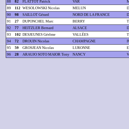
88
82
FLATTOT Patrick
VAR
M
89
112
WESOLOWSKI Nicolas
MELUN
D
90
98
SAILLOT Gérard
NORD DE LA FRANCE
D
91
27
DUPONCHEL Marc
BERRY
T
92
77
HEITZLER Bernard
ALSACE
D
93
102
DESJEUNES Gérôme
VALLÉES
T
94
72
DROUIN Nicolas
CHAMPAGNE
I
95
59
GROSJEAN Nicolas
LURONNE
E
96
28
ARAUJO SOTO MAIOR Tony
NANCY
V