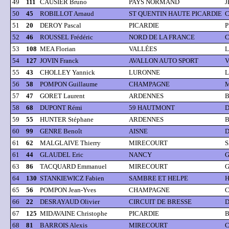
49
111
CAUSIER Bruno
PAYS NORMAND
J
50
45
ROBILLOT Arnaud
ST QUENTIN HAUTE PICARDIE
C
51
20
DEROY Pascal
PICARDIE
P
52
46
ROUSSEL Frédéric
NORD DE LA FRANCE
C
53
108
MEA Florian
VALLÉES
L
54
127
JOVIN Franck
AVALLON AUTO SPORT
V
55
43
CHOLLEY Yannick
LURONNE
L
56
58
POMPON Guillaume
CHAMPAGNE
M
57
47
GORET Laurent
ARDENNES
B
58
68
DUPONT Rémi
59 HAUTMONT
D
59
55
HUNTER Stéphane
ARDENNES
B
60
99
GENRE Benoît
AISNE
D
61
62
MALGLAIVE Thierry
MIRECOURT
S
61
44
GLAUDEL Eric
NANCY
G
63
86
TACQUARD Emmanuel
MIRECOURT
G
64
130
STANKIEWICZ Fabien
SAMBRE ET HELPE
H
65
56
POMPON Jean-Yves
CHAMPAGNE
C
66
22
DESRAYAUD Olivier
CIRCUIT DE BRESSE
D
67
125
MIDAVAINE Christophe
PICARDIE
B
68
81
BARROIS Alexis
MIRECOURT
C