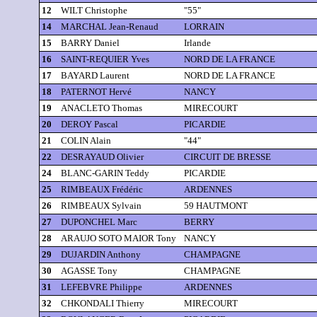
12
WILT Christophe
"55"
14
MARCHAL Jean-Renaud
LORRAIN
15
BARRY Daniel
Irlande
16
SAINT-REQUIER Yves
NORD DE LA FRANCE
17
BAYARD Laurent
NORD DE LA FRANCE
18
PATERNOT Hervé
NANCY
19
ANACLETO Thomas
MIRECOURT
20
DEROY Pascal
PICARDIE
21
COLIN Alain
"44"
22
DESRAYAUD Olivier
CIRCUIT DE BRESSE
24
BLANC-GARIN Teddy
PICARDIE
25
RIMBEAUX Frédéric
ARDENNES
26
RIMBEAUX Sylvain
59 HAUTMONT
27
DUPONCHEL Marc
BERRY
28
ARAUJO SOTO MAIOR Tony
NANCY
29
DUJARDIN Anthony
CHAMPAGNE
30
AGASSE Tony
CHAMPAGNE
31
LEFEBVRE Philippe
ARDENNES
32
CHKONDALI Thierry
MIRECOURT