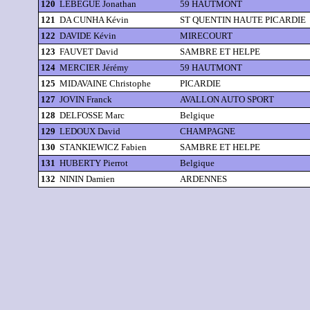
120
LEBEGUE Jonathan
59 HAUTMONT
121
DA CUNHA Kévin
ST QUENTIN HAUTE PICARDIE
122
DAVIDE Kévin
MIRECOURT
123
FAUVET David
SAMBRE ET HELPE
124
MERCIER Jérémy
59 HAUTMONT
125
MIDAVAINE Christophe
PICARDIE
127
JOVIN Franck
AVALLON AUTO SPORT
128
DELFOSSE Marc
Belgique
129
LEDOUX David
CHAMPAGNE
130
STANKIEWICZ Fabien
SAMBRE ET HELPE
131
HUBERTY Pierrot
Belgique
132
NININ Damien
ARDENNES