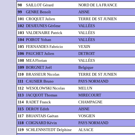
98
SAILLOT Gérard
NORD DE LA FRANCE
99
GENRE Benoît
AISNE
101
CROQUET Julien
TERRE DE ST JUNIEN
102
DESJEUNES Gérôme
VALLÉES
103
VALDENAIRE Patrick
VALLÉES
104
POIROT Yohan
VALLÉES
105
FERNANDES Fabricio
VEXIN
106
PAUCHET Julien
DETROIT
108
MEA Florian
VALLÉES
109
BORGNET Joël
Belgique
110
BRASSEUR Nicolas
TERRE DE ST JUNIEN
111
CAUSIER Bruno
PAYS NORMAND
112
WESOLOWSKI Nicolas
MELUN
113
JACQUOT Thomas
MIRECOURT
114
RADET Franck
CHAMPAGNE
115
DEROY Edith
AISNE
117
BRIANTAIS Gaëtan
VOSGIEN
118
COIGNARD Kévin
PAYS NORMAND
119
SCHLENNSTEDT Delphine
ALSACE