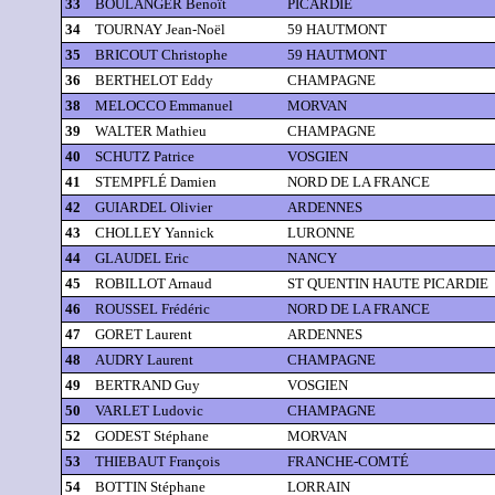
33
BOULANGER Benoît
PICARDIE
34
TOURNAY Jean-Noël
59 HAUTMONT
35
BRICOUT Christophe
59 HAUTMONT
36
BERTHELOT Eddy
CHAMPAGNE
38
MELOCCO Emmanuel
MORVAN
39
WALTER Mathieu
CHAMPAGNE
40
SCHUTZ Patrice
VOSGIEN
41
STEMPFLÉ Damien
NORD DE LA FRANCE
42
GUIARDEL Olivier
ARDENNES
43
CHOLLEY Yannick
LURONNE
44
GLAUDEL Eric
NANCY
45
ROBILLOT Arnaud
ST QUENTIN HAUTE PICARDIE
46
ROUSSEL Frédéric
NORD DE LA FRANCE
47
GORET Laurent
ARDENNES
48
AUDRY Laurent
CHAMPAGNE
49
BERTRAND Guy
VOSGIEN
50
VARLET Ludovic
CHAMPAGNE
52
GODEST Stéphane
MORVAN
53
THIEBAUT François
FRANCHE-COMTÉ
54
BOTTIN Stéphane
LORRAIN