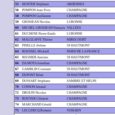
55
HUNTER Stéphane
ARDENNES
56
POMPON Jean-Yves
CHAMPAGNE
58
POMPON Guillaume
CHAMPAGNE
59
GROSJEAN Nicolas
LURONNE
60
MICHEL-GROSJEAN François
VALLÉES
61
DUCHENE Pierre-Emile
LURONNE
62
MALGLAIVE Thierry
MIRECOURT
63
PINELLE Jérôme
59 HAUTMONT
64
ROUSSEL Mickaël
NORD DE LA FRANCE
65
REGNIER Antoine
59 HAUTMONT
66
DA MOTA Jonathan
CHAMPAGNE
67
GAMBLIN Constant
59 HAUTMONT
68
DUPONT Rémi
59 HAUTMONT
69
DUSSART Stéphane
SAMBRE ET HELPE
70
COSSON Arnaud
CHAMPAGNE
72
DROUIN Nicolas
CHAMPAGNE
73
ROUYER Clément
CHAMPAGNE
74
MARCHAND Gérald
CHAMPAGNE
75
LECLERCQ Romain
VOSGIEN