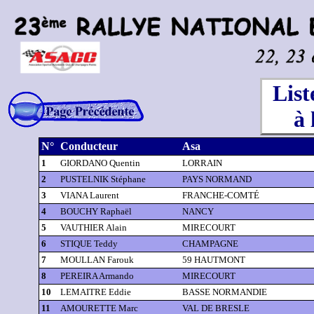
List
à 
N°
Conducteur
Asa
1
GIORDANO Quentin
LORRAIN
2
PUSTELNIK Stéphane
PAYS NORMAND
3
VIANA Laurent
FRANCHE-COMTÉ
4
BOUCHY Raphaël
NANCY
5
VAUTHIER Alain
MIRECOURT
6
STIQUE Teddy
CHAMPAGNE
7
MOULLAN Farouk
59 HAUTMONT
8
PEREIRA Armando
MIRECOURT
10
LEMAITRE Eddie
BASSE NORMANDIE
11
AMOURETTE Marc
VAL DE BRESLE