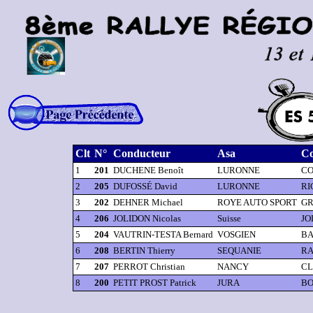
Clt
N°
Conducteur
Asa
Co
1
201
DUCHENE Benoît
LURONNE
CO
2
205
DUFOSSÉ David
LURONNE
RI
3
202
DEHNER Michael
ROYE AUTO SPORT
GR
4
206
JOLIDON Nicolas
Suisse
JO
5
204
VAUTRIN-TESTA Bernard
VOSGIEN
BA
6
208
BERTIN Thierry
SEQUANIE
RA
7
207
PERROT Christian
NANCY
CL
8
200
PETIT PROST Patrick
JURA
BO