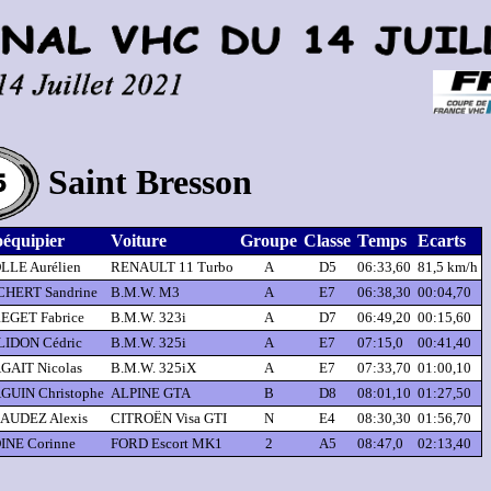
Saint Bresson
équipier
Voiture
Groupe
Classe
Temps
Ecarts
LLE Aurélien
RENAULT 11 Turbo
A
D5
06:33,60
81,5 km/h
CHERT Sandrine
B.M.W. M3
A
E7
06:38,30
00:04,70
EGET Fabrice
B.M.W. 323i
A
D7
06:49,20
00:15,60
LIDON Cédric
B.M.W. 325i
A
E7
07:15,0
00:41,40
GAIT Nicolas
B.M.W. 325iX
A
E7
07:33,70
01:00,10
GUIN Christophe
ALPINE GTA
B
D8
08:01,10
01:27,50
AUDEZ Alexis
CITROËN Visa GTI
N
E4
08:30,30
01:56,70
INE Corinne
FORD Escort MK1
2
A5
08:47,0
02:13,40