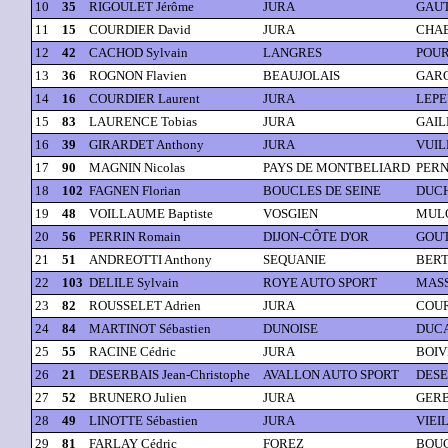
10
35
RIGOULET Jérôme
JURA
GAUT
11
15
COURDIER David
JURA
CHAB
12
42
CACHOD Sylvain
LANGRES
POUR
13
36
ROGNON Flavien
BEAUJOLAIS
GARO
14
16
COURDIER Laurent
JURA
LEPE
15
83
LAURENCE Tobias
JURA
GAIL
16
39
GIRARDET Anthony
JURA
VUIL
17
90
MAGNIN Nicolas
PAYS DE MONTBELIARD
PERN
18
102
FAGNEN Florian
BOUCLES DE SEINE
DUCH
19
48
VOILLAUME Baptiste
VOSGIEN
MULO
20
56
PERRIN Romain
DIJON-CÔTE D'OR
GOUT
21
51
ANDREOTTI Anthony
SEQUANIE
BERTI
22
103
DELILE Sylvain
ROYE AUTO SPORT
MASSI
23
82
ROUSSELET Adrien
JURA
COUR
24
84
MARTINOT Sébastien
DUNOISE
DUCA
25
55
RACINE Cédric
JURA
BOIVI
26
21
DESERBAIS Jean-Christophe
AVALLON AUTO SPORT
DESE
27
52
BRUNERO Julien
JURA
GERB
28
49
LINOTTE Sébastien
JURA
VIEI
29
81
FARLAY Cédric
FOREZ
BOUC