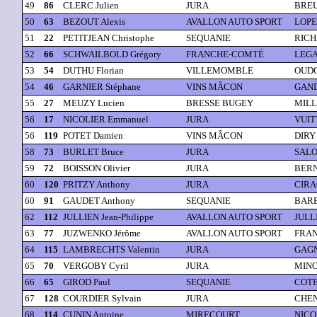
49
86
CLERC Julien
JURA
BREU
50
63
BEZOUT Alexis
AVALLON AUTO SPORT
LOPE
51
22
PETITJEAN Christophe
SEQUANIE
RICH
52
66
SCHWAILBOLD Grégory
FRANCHE-COMTÉ
LEGAI
53
54
DUTHU Florian
VILLEMOMBLE
OUDOT
54
46
GARNIER Stéphane
VINS MÂCON
GAND
55
27
MEUZY Lucien
BRESSE BUGEY
MILLE
56
17
NICOLIER Emmanuel
JURA
VUIT
56
119
POTET Damien
VINS MÂCON
DIRY
58
73
BURLET Bruce
JURA
SALO
59
72
BOISSON Olivier
JURA
BERN
60
120
PRITZY Anthony
JURA
CIRA
60
91
GAUDET Anthony
SEQUANIE
BARB
62
112
JULLIEN Jean-Philippe
AVALLON AUTO SPORT
JULL
63
77
JUZWENKO Jérôme
AVALLON AUTO SPORT
FRAN
64
115
LAMBRECHTS Valentin
JURA
GAGN
65
70
VERGOBY Cyril
JURA
MINO
66
65
GIROD Paul
SEQUANIE
COTE
67
128
COURDIER Sylvain
JURA
CHEN
68
114
CUNIN Antoine
MIRECOURT
NICO