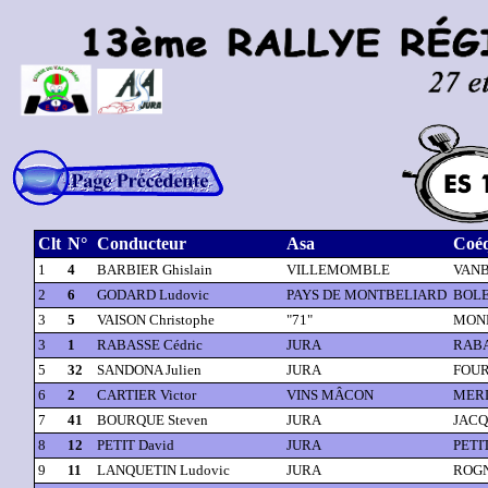
Clt
N°
Conducteur
Asa
Coéq
1
4
BARBIER Ghislain
VILLEMOMBLE
VANB
2
6
GODARD Ludovic
PAYS DE MONTBELIARD
BOLE
3
5
VAISON Christophe
"71"
MOND
3
1
RABASSE Cédric
JURA
RABA
5
32
SANDONA Julien
JURA
FOUR
6
2
CARTIER Victor
VINS MÂCON
MERL
7
41
BOURQUE Steven
JURA
JACQ
8
12
PETIT David
JURA
PETIT
9
11
LANQUETIN Ludovic
JURA
ROGN