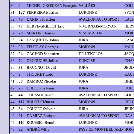
30
9
MICHEL-GROSJEAN François
VALLÉES
COLLE
31
127
FERREIRA Bastien
LURONNE
SPON
32
43
DARIN Sébastien
AVALLON AUTO SPORT
LAUR
33
47
HERVE-GRILLOT Eric
NIVERNAIS-MORVAN
HERV
34
78
MARTIN Charles
VINS MÂCON
MORE
35
24
LANQUETIN Johan
JURA
LANQ
36
93
FEUTRAY Georges
MORVAN
VALL
37
94
CACHOD Sébastien
DE L'ENCLOS
JACQ
38
74
DECOUCHE Julien
DUNOISE
CHAP
39
38
BRUGNOT David
JURA
JEUDY
40
3
THOURET Loïc
LURONNE
GAUF
41
58
RAMBOZ Nicolas
JURA
BRIET
42
75
DUBOIS Sylvain
JURA
DUBO
43
44
GOUSSOT Alain
AVALLON AUTO SPORT
GOUS
44
117
BOLOT Clément
MORVAN
DELC
45
34
GOUGET Sylvain
JURA
JEUN
46
61
DA SILVA Enrique
AVALLON AUTO SPORT
DA SI
47
110
ROUSSEL Benoît
LURONNE
MORE
48
92
ANDRÉ Willy
PAYS DE MONTBELIARD
HONK