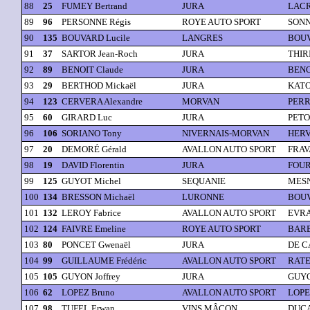
88
25
FUMEY Bertrand
JURA
LACR
89
96
PERSONNE Régis
ROYE AUTO SPORT
SONN
90
135
BOUVARD Lucile
LANGRES
BOUV
91
37
SARTOR Jean-Roch
JURA
THIR
92
89
BENOIT Claude
JURA
BENO
93
29
BERTHOD Mickaël
JURA
KATO
94
123
CERVERA Alexandre
MORVAN
PERR
95
60
GIRARD Luc
JURA
PETOT
96
106
SORIANO Tony
NIVERNAIS-MORVAN
HERV
97
20
DEMORÉ Gérald
AVALLON AUTO SPORT
FRAV
98
19
DAVID Florentin
JURA
FOUR
99
125
GUYOT Michel
SEQUANIE
MESN
100
134
BRESSON Michaël
LURONNE
BOUV
101
132
LEROY Fabrice
AVALLON AUTO SPORT
EVRA
102
124
FAIVRE Emeline
ROYE AUTO SPORT
BARB
103
80
PONCET Gwenaël
JURA
DE C
104
99
GUILLAUME Frédéric
AVALLON AUTO SPORT
RATE
105
105
GUYON Joffrey
JURA
GUYON
106
62
LOPEZ Bruno
AVALLON AUTO SPORT
LOPE
107
98
TUFEL Erwan
VINS MÂCON
DUCA