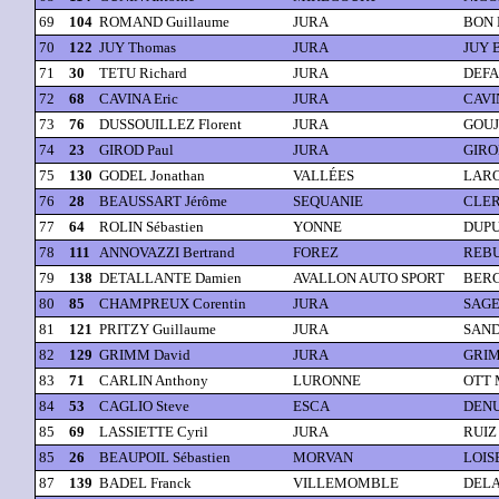
69
104
ROMAND Guillaume
JURA
BON 
70
122
JUY Thomas
JURA
JUY B
71
30
TETU Richard
JURA
DEFA
72
68
CAVINA Eric
JURA
CAVI
73
76
DUSSOUILLEZ Florent
JURA
GOUJ
74
23
GIROD Paul
JURA
GIRO
75
130
GODEL Jonathan
VALLÉES
LARO
76
28
BEAUSSART Jérôme
SEQUANIE
CLER
77
64
ROLIN Sébastien
YONNE
DUPU
78
111
ANNOVAZZI Bertrand
FOREZ
REBU
79
138
DETALLANTE Damien
AVALLON AUTO SPORT
BERG
80
85
CHAMPREUX Corentin
JURA
SAGE 
81
121
PRITZY Guillaume
JURA
SAND
82
129
GRIMM David
JURA
GRIM
83
71
CARLIN Anthony
LURONNE
OTT 
84
53
CAGLIO Steve
ESCA
DENU
85
69
LASSIETTE Cyril
JURA
RUIZ 
85
26
BEAUPOIL Sébastien
MORVAN
LOISE
87
139
BADEL Franck
VILLEMOMBLE
DELA